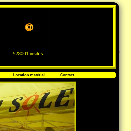
523001 visites
Location matériel
Contact