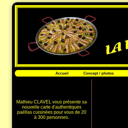
Accueil
Concept / photos
Mathieu CLAVEL vous présente sa
nouvelle carte d'authentiques
paëllas cuisinées pour vous de 20
à 300 personnes.