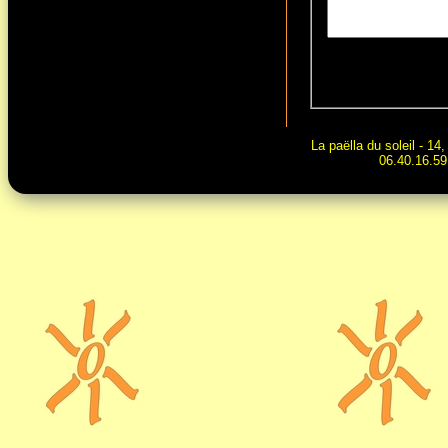
La paëlla du soleil - 1
06.40.16.5