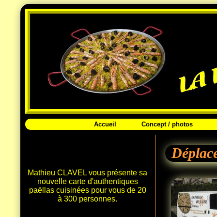
Accueil
Concept / photos
Déplac
Mathieu CLAVEL vous présente sa
nouvelle carte d'authentiques
paëllas cuisinées pour vous de 20
à 300 personnes.