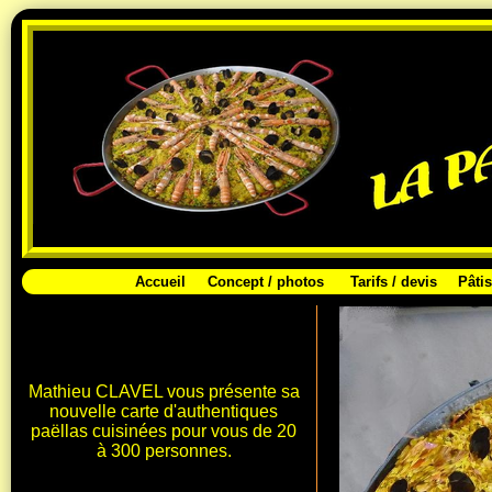
Accueil
Concept / photos
Tarifs / devis
Pâtis
Mathieu CLAVEL vous présente sa
nouvelle carte d'authentiques
paëllas cuisinées pour vous de 20
à 300 personnes.